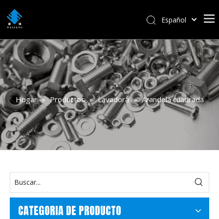
Español
বাংলা
हिन्दी
Italiano
Deutsch
Português
Hogar
»
Productos
»
Lavadora
»
Arandela cuadrada
Pусский
Français
العربية
English
CATEGORIA DE PRODUCTO