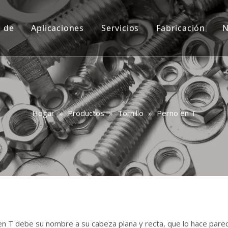
a de
Aplicaciones
Servicios
Fabricación
N
Costumbre
Video
Consulta
Preguntas más frecuentes
Hogar
»
Productos
»
Tornillo
»
Perno en T
en T debe su nombre a su cabeza plana y recta, que lo hace parece