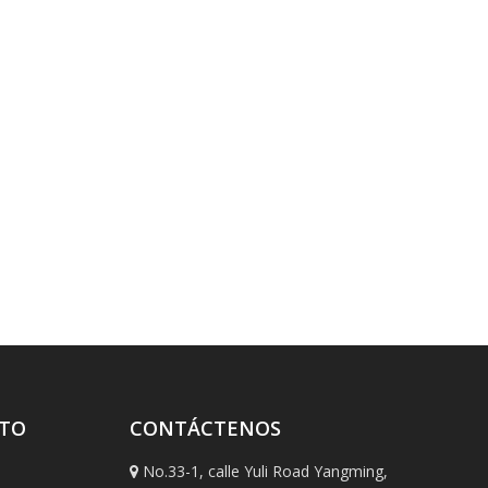
CTO
CONTÁCTENOS
No.33-1, calle Yuli Road Yangming,
