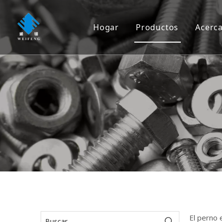
Hogar
Productos
Acerc
Tornillo
Tornillo
Tuerca
Lavadora
Remache
Ancla
Clavo
Rigging
El perno 