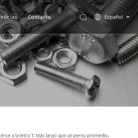
oticias
Contacto
Español
বাংলা
हिन्दी
Italiano
Deutsch
Português
Pусский
Français
العربية
English
rse a la letra 't'.Más largo que un perno promedio,