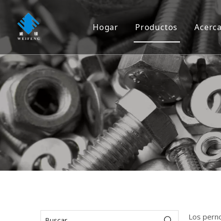
Hogar
Productos
Acerc
Tornillo
Tornillo
Tuerca
Lavadora
Remache
Ancla
Clavo
Rigging
Los perno