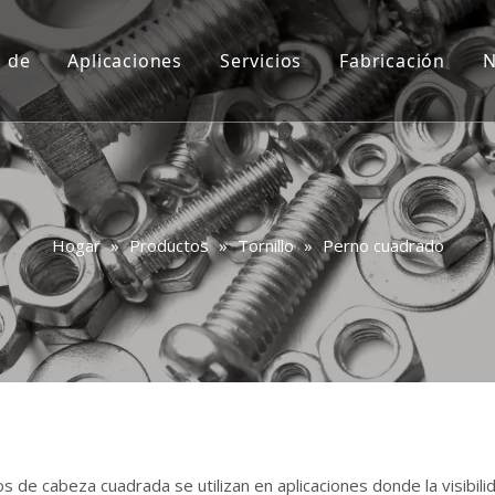
a de
Aplicaciones
Servicios
Fabricación
N
Costumbre
Video
Consulta
Preguntas más frecuentes
Hogar
»
Productos
»
Tornillo
»
Perno cuadrado
s de cabeza cuadrada se utilizan en aplicaciones donde la visibilid