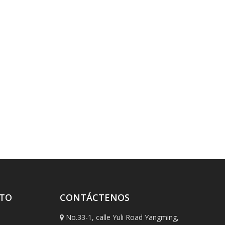
CTO
CONTÁCTENOS
No.33-1, calle Yuli Road Yangming,
