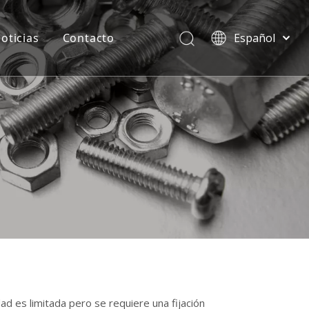
oticias
Contacto
Español
বাংলা
हिन्दी
Italiano
Deutsch
Português
Pусский
Français
العربية
English
ad es limitada pero se requiere una fijación