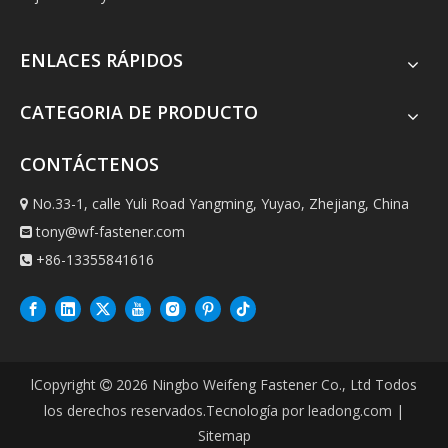
ENLACES RÁPIDOS
CATEGORIA DE PRODUCTO
CONTÁCTENOS
No.33-1, calle Yuli Road Yangming, Yuyao, Zhejiang, China

tony@wf-fastener.com

+86-13355841616

lCopyright
2026
Ningbo Weifeng Fastener Co., Ltd Todos

los derechos reservados.Tecnología por
leadong.com
|
Sitemap