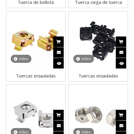
Tuerca de bellota
Tuerca ciega de tuerca
hexagonal de acero
hexagonal DIN1587
inoxidable 304, tapa
galvanizada
semicircular hexagonal,
tuercas de cubierta,
tuercas de cúpula
vídeo
vídeo
Tuercas enjauladas
Tuercas enjauladas
chapadas en zinc amarillo
Tuercas enjauladas de
de acero al carbono para
montaje negras para rack
gabinete en rack de
y gabinete de servidores
servidores
vídeo
vídeo