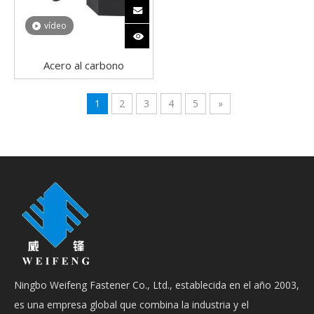
vídeo
Acero al carbono
10B21/45# Grado 8
DIN934 Tuerca hexagonal
1
2
3
4
5
»
Negra
Ningbo Weifeng Fastener Co., Ltd., establecida en el año 2003,
es una empresa global que combina la industria y el