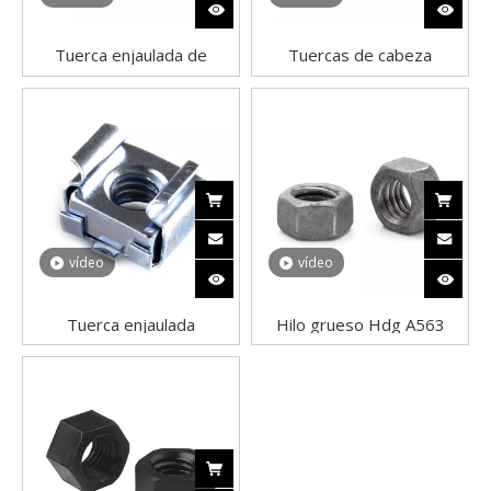
Tuerca enjaulada de
Tuercas de cabeza
bloqueo cuadrado de
hexagonal resistentes al
acero inoxidable 304
por mayor de China
Tuercas hexagonales de
acero inoxidable DIN 934
vídeo
vídeo
Tuerca enjaulada
Hilo grueso Hdg A563
galvanizada de acero al
Grado A Tuerca hexagonal
carbono tipo cuadrado
pesada Acero con poco
carbono Galvanizado en
caliente Fabricante chino