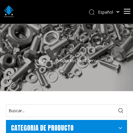
Español
বাংলা
हिन्दी
Italiano
Deutsch
Português
Hogar
»
Productos
»
Tuerca
Pусский
Français
العربية
English
CATEGORIA DE PRODUCTO