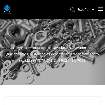
Español
বাংলা
हिन्दी
Italiano
Deutsch
Português
Hogar
»
Productos
»
Lavadora
»
Lavadora de
Pусский
guardabarros
»
Arandelas de defensa grandes de acero
Français
inoxidable MÉTRICAS DIN 9021 ISO 7093
العربية
English