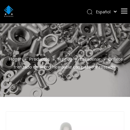
Español
বাংলা
हिन्दी
Italiano
Deutsch
Português
Hogar
»
Productos
»
Rigging
»
Encadenar
»
Grillete
Pусский
trenzado de acero inoxidable con pasador roscado
Français
العربية
English