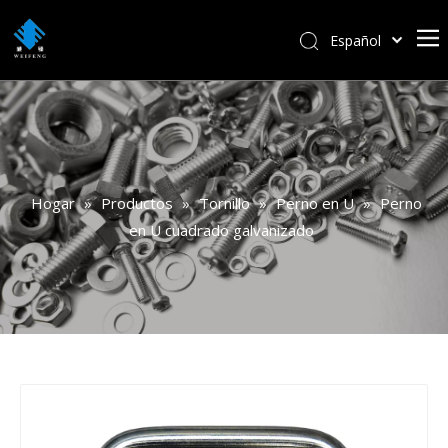
Español
বাংলা
हिन्दी
Italiano
Deutsch
Português
Hogar
»
Productos
»
Tornillo
»
Perno en U
»
Perno
Pусский
en U cuadrado galvanizado
Français
العربية
English