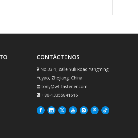
CTO
CONTÁCTENOS
No.33-1, calle Yuli Road Yangming,

Yuyao, Zhejiang, China
tony@wf-fastener.com

+86-13355841616
