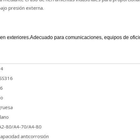
ajo presión externa.
 en exteriores.Adecuado para comunicaciones, equipos de oficina
34
 SS316
6
do
 gruesa
lano
A2-80/A4-70/A4-80
apacidad anticorrosión