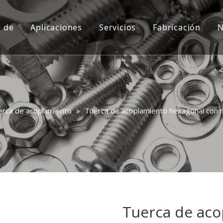
a de
Aplicaciones
Servicios
Fabricación
N
Costumbre
Video
Consulta
Preguntas más frecuentes
erca de acoplamiento
»
Tuerca de acoplamiento hexagonal con r
Tuerca de aco