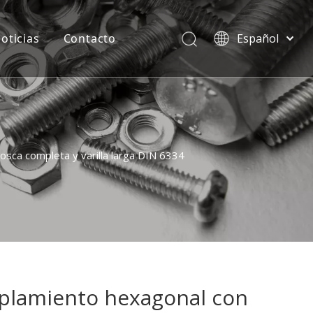
oticias
Contacto
Español
বাংলা
हिन्दी
Italiano
Deutsch
Português
osca completa y varilla larga DIN 6334
Pусский
Français
العربية
English
plamiento hexagonal con