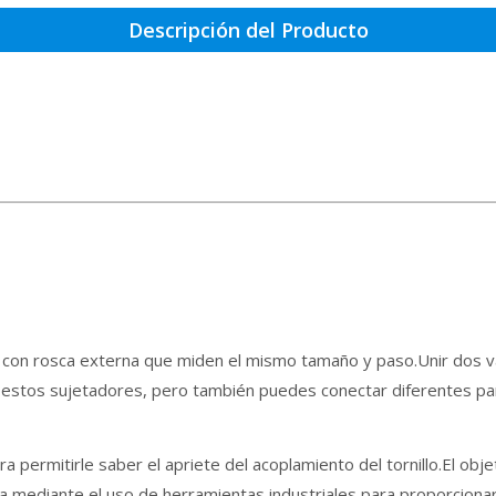
Descripción del Producto
con rosca externa que miden el mismo tamaño y paso.Unir dos va
a estos sujetadores, pero también puedes conectar diferentes pa
a permitirle saber el apriete del acoplamiento del tornillo.El obje
la mediante el uso de herramientas industriales para proporcionar