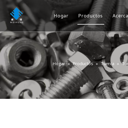
Hogar
Productos
Acerc
Tornillo
Tornillo
Tuerca
Hogar
»
Productos
»
Tuerca
»
Tu
Lavadora
Remache
Ancla
Clavo
Rigging