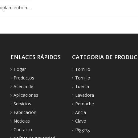
Tuercas de acoplamiento hexagonales métricas Tuercas de acoplamiento de varilla larga de acero inoxidable 304 DIN6334
ENLACES RÁPIDOS
CATEGORIA DE PRODU
Hogar
Tornillo
Productos
Tornillo
Acerca de
Tuerca
Aplicaciones
Lavadora
Servicios
Remache
Fabricación
Ancla
Noticias
Clavo
Contacto
Rigging