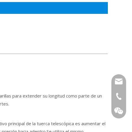
tony@wf
rillas para extender su longitud como parte de un
+86-13
rtes.
tivo principal de la tuerca telescópica es aumentar el
 presión hacia adentro.Se utiliza el mismo