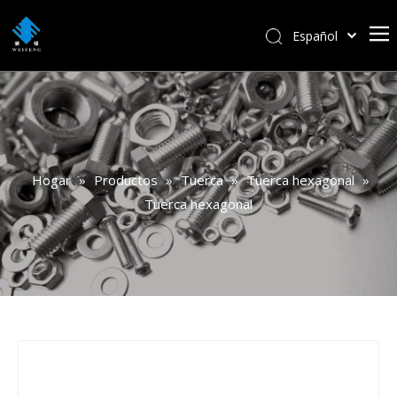
Español
বাংলা
हिन्दी
Italiano
Deutsch
Português
Hogar
»
Productos
»
Tuerca
»
Tuerca hexagonal
»
Pусский
Tuerca hexagonal
Français
العربية
English