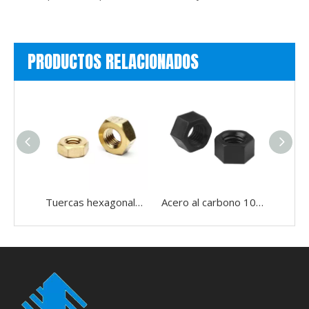
PRODUCTOS RELACIONADOS
Tuercas hexagonales con acabado de zinc amarillo grado 8 UNC Rosca gruesa DIN 934
Acero al carbono 10B21/45# Grado 8 DIN934 Tuerca hexagonal Negra