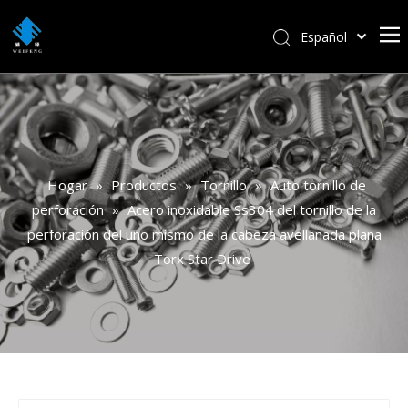
Español
বাংলা
हिन्दी
Italiano
Deutsch
Português
Hogar
»
Productos
»
Tornillo
»
Auto tornillo de
Pусский
perforación
»
Acero inoxidable Ss304 del tornillo de la
Français
perforación del uno mismo de la cabeza avellanada plana
العربية
Torx Star Drive
English