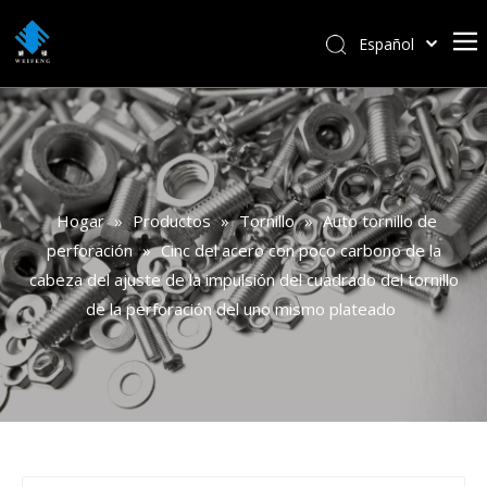
Español
বাংলা
हिन्दी
Italiano
Deutsch
Português
Hogar
»
Productos
»
Tornillo
»
Auto tornillo de
Pусский
perforación
»
Cinc del acero con poco carbono de la
Français
cabeza del ajuste de la impulsión del cuadrado del tornillo
العربية
de la perforación del uno mismo plateado
English