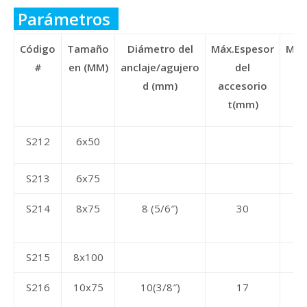
Parámetros
Código
Tamaño
Diámetro del
Máx.Espesor
Mín
#
en (MM)
anclaje/agujero
del
d
d (mm)
accesorio
t(mm)
S212
6x50
S213
6x75
S214
8x75
8 (5/6″)
30
S215
8x100
S216
10x75
10(3/8″)
17