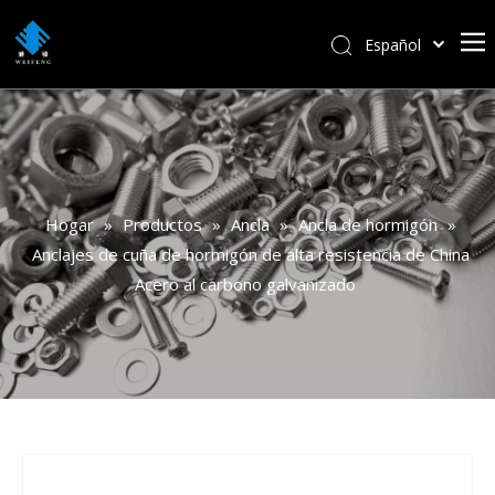
Español
বাংলা
हिन्दी
Italiano
Deutsch
Português
Hogar
»
Productos
»
Ancla
»
Ancla de hormigón
»
Pусский
Anclajes de cuña de hormigón de alta resistencia de China
Français
Acero al carbono galvanizado
العربية
English