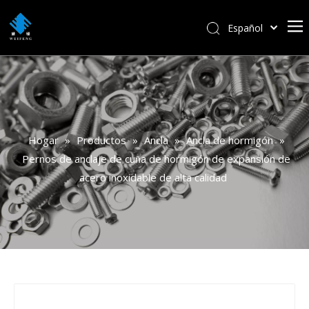
Español
বাংলা
हिन्दी
Italiano
Deutsch
Português
Hogar
»
Productos
»
Ancla
»
Ancla de hormigón
»
Pусский
Pernos de anclaje de cuña de hormigón de expansión de
Français
acero inoxidable de alta calidad
العربية
English