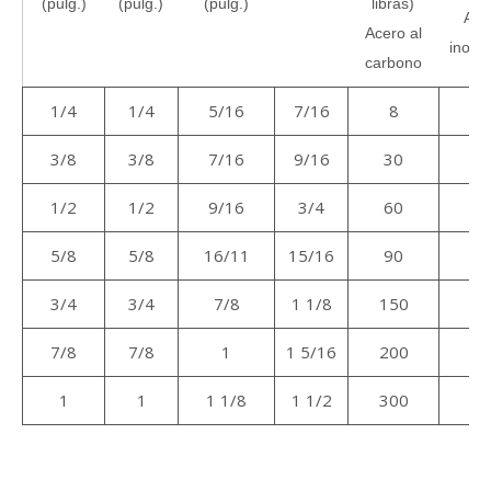
(pulg.)
(pulg.)
(pulg.)
libras)
Ace
Acero al
inoxid
carbono
1/4
1/4
5/16
7/16
8
8
3/8
3/8
7/16
9/16
30
3
1/2
1/2
9/16
3/4
60
6
5/8
5/8
16/11
15/16
90
9
3/4
3/4
7/8
1 1/8
150
15
7/8
7/8
1
1 5/16
200
20
1
1
1 1/8
1 1/2
300
30