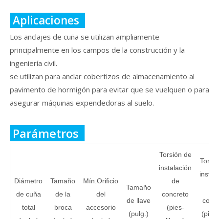
Aplicaciones
Los anclajes de cuña se utilizan ampliamente
principalmente en los campos de la construcción y la
ingeniería civil.
se utilizan para anclar cobertizos de almacenamiento al
pavimento de hormigón para evitar que se vuelquen o para
asegurar máquinas expendedoras al suelo.
Parámetros
Torsión de
Torsi
instalación
instal
Diámetro
Tamaño
Mín.Orificio
de
Tamaño
d
de cuña
de la
del
concreto
de llave
conc
total
broca
accesorio
(pies-
(pulg.)
(pies-