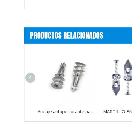
PRODUCTOS RELACIONADOS
Anclaje autoperforante para paneles de yeso Phillips/ranurado de aleación de zinc de metal de fácil velocidad