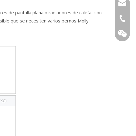
tony@wf
s de pantalla plana o radiadores de calefacción
+86-13
ible que se necesiten varios pernos Molly.
WeChat
(KG)