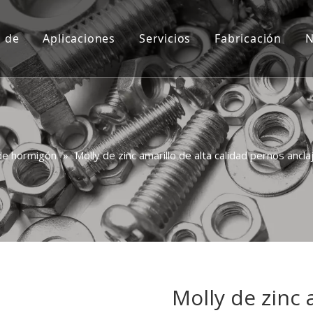
a de
Aplicaciones
Servicios
Fabricación
N
Costumbre
Video
Consulta
Preguntas más frecuentes
de hormigón
»
Molly de zinc amarillo de alta calidad pernos anc
Molly de zinc 