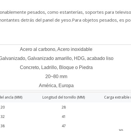
onablemente pesados, como estanterías, soportes para televisore
montantes detrás del panel de yeso.Para objetos pesados, es pos
Acero al carbono, Acero inoxidable
Galvanizado, Galvanizado amarillo, HDG, acabado liso
Concreto, Ladrillo, Bloque o Piedra
20~80 mm
América, Europa
el ancla (MM)
Longitud del tornillo (MM)
Carga extraíble 
20
28
32
41
38
47
30