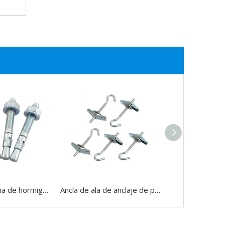
Anclajes de cuña de hormigón de alta resistencia de China Acero al carbono galvanizado
Ancla de ala de anclaje de palanca de resorte de zinc azul de sujeción barata de China con perno de gancho de ojo