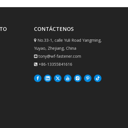
CTO
CONTÁCTENOS
No.33-1, calle Yuli Road Yangming,

Yuyao, Zhejiang, China
tony@wf-fastener.com

+86-13355841616
