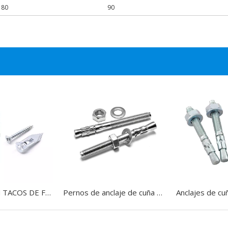
80
90
MARTILLO EN TACOS DE FIJACIÓN A PARED DE PLACA YESO METAL CON TORNILLOS
Pernos de anclaje de cuña de hormigón de expansión de acero inoxidable de alta calidad