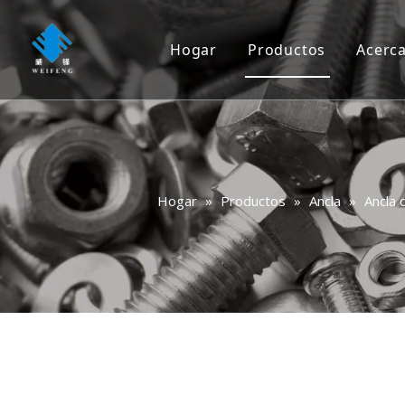
Hogar
Productos
Acerc
Tornillo
Tornillo
Tuerca
Hogar
»
Productos
»
Ancla
»
Ancla 
Lavadora
Remache
Ancla
Clavo
Rigging