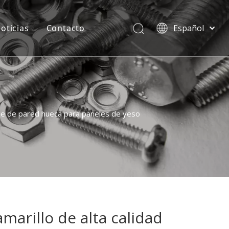
oticias
Contacto
Español
বাংলা
हिन्दी
Italiano
Deutsch
Português
laje de pared hueca para paneles de yeso
Pусский
Français
العربية
English
amarillo de alta calidad