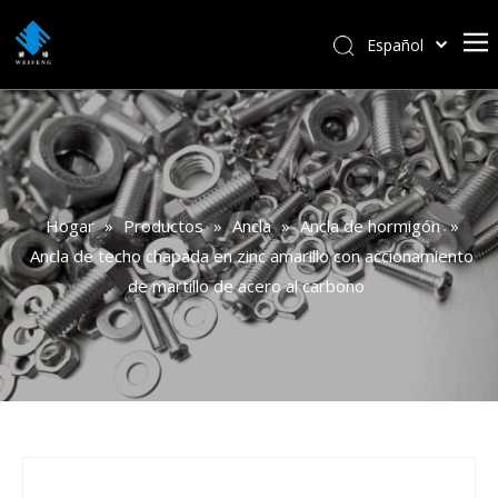
Español
বাংলা
हिन्दी
Italiano
Deutsch
Português
Hogar
»
Productos
»
Ancla
»
Ancla de hormigón
»
Pусский
Ancla de techo chapada en zinc amarillo con accionamiento
Français
de martillo de acero al carbono
العربية
English